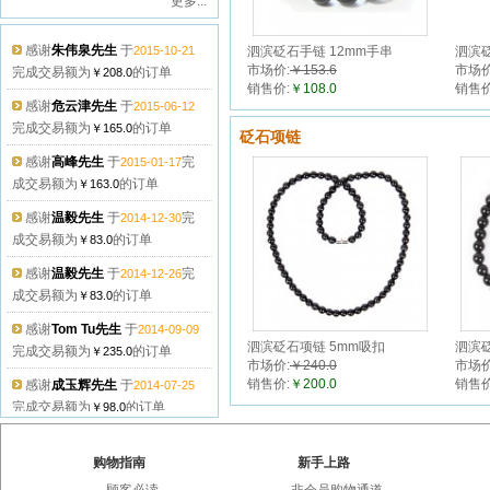
更多...
感谢
朱伟泉先生
于
2015-10-21
泗滨砭石手链 12mm手串
泗滨砭
完成交易额为
的订单
￥208.0
市场价:
￥153.6
市场价
销售价:
￥108.0
销售价
感谢
危云津先生
于
2015-06-12
完成交易额为
的订单
￥165.0
砭石项链
感谢
高峰先生
于
完
2015-01-17
成交易额为
的订单
￥163.0
感谢
温毅先生
于
完
2014-12-30
成交易额为
的订单
￥83.0
感谢
温毅先生
于
完
2014-12-26
成交易额为
的订单
￥83.0
感谢
Tom Tu先生
于
2014-09-09
泗滨砭石项链 5mm吸扣
泗滨砭
完成交易额为
的订单
￥235.0
市场价:
￥240.0
市场价
感谢
成玉辉先生
于
2014-07-25
销售价:
￥200.0
销售价
完成交易额为
的订单
￥98.0
感谢
孙长霞
于
完成
2014-04-30
交易额为
的订单
￥162.0
购物指南
新手上路