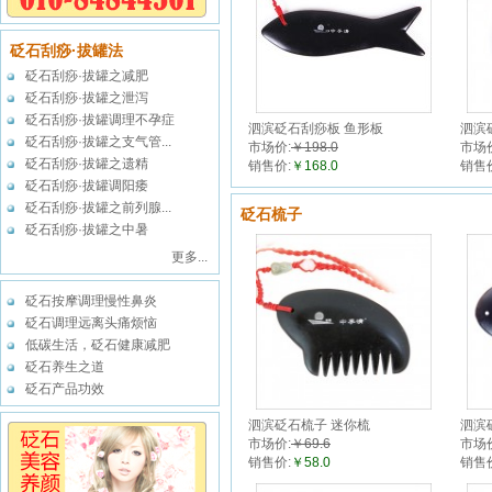
砭石刮痧·拔罐法
砭石刮痧·拔罐之减肥
砭石刮痧·拔罐之泄泻
砭石刮痧·拔罐调理不孕症
泗滨砭石刮痧板 鱼形板
泗滨
砭石刮痧·拔罐之支气管...
市场价:
￥198.0
市场
砭石刮痧·拔罐之遗精
销售价:
￥168.0
销售
砭石刮痧·拔罐调阳痿
砭石刮痧·拔罐之前列腺...
砭石梳子
砭石刮痧·拔罐之中暑
更多...
砭石按摩调理慢性鼻炎
砭石调理远离头痛烦恼
低碳生活，砭石健康减肥
砭石养生之道
砭石产品功效
泗滨砭石梳子 迷你梳
泗滨
市场价:
￥69.6
市场
销售价:
￥58.0
销售