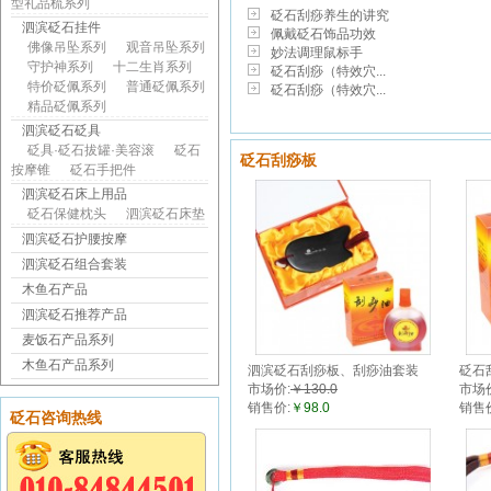
型礼品梳系列
砭石刮痧养生的讲究
泗滨砭石挂件
佩戴砭石饰品功效
佛像吊坠系列
观音吊坠系列
妙法调理鼠标手
守护神系列
十二生肖系列
砭石刮痧（特效穴...
特价砭佩系列
普通砭佩系列
砭石刮痧（特效穴...
精品砭佩系列
泗滨砭石砭具
砭具·砭石拔罐·美容滚
砭石
砭石刮痧板
按摩锥
砭石手把件
泗滨砭石床上用品
砭石保健枕头
泗滨砭石床垫
泗滨砭石护腰按摩
泗滨砭石组合套装
木鱼石产品
泗滨砭石推荐产品
麦饭石产品系列
木鱼石产品系列
泗滨砭石刮痧板、刮痧油套装
砭石
市场价:
￥130.0
市场
50ml
销售价:
￥98.0
销售
砭石咨询热线