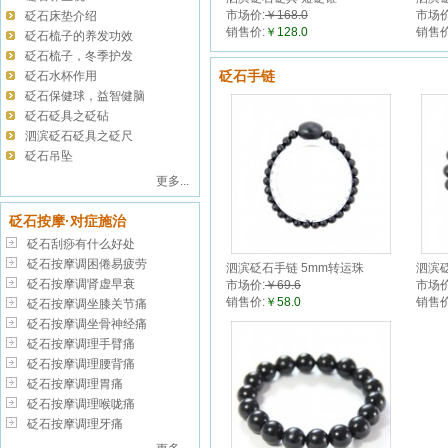
市场价:
￥168.0
市场价
砭石床垫介绍
销售价:
￥128.0
销售价
砭石梳子的养发功效
砭石梳子，冬季护发
砭石手链
砭石水杯作用
砭石保健球，益智健脑
砭石砭具之砭砧
泗滨砭石砭具之砭尺
砭石吊坠
更多...
砭石按摩·对症施治
砭石刮痧有什么好处
砭石按摩调困倦易疲劳
泗滨砭石手链 5mm转运珠
泗滨砭
砭石按摩调肾虚早衰
市场价:
￥69.6
市场价
销售价:
￥58.0
销售价
砭石按摩调坐膝关节痛
砭石按摩调坐骨神经痛
砭石按摩调理手臂痛
砭石按摩调理腰背痛
砭石按摩调理胃痛
砭石按摩调理喉咙痛
砭石按摩调理牙痛