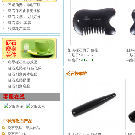
不老仙妻，你也可以
砭石保养皮肤更水润
砭石按摩，皮肤好好
砭石养生·美容
浅谈砭石美容
泗滨砭石梳子 鱼梳
泗滨
市场价:
￥237.6
市场
销售价:
￥198.0
销售
冬季砭石刮痧减肥
砭石减肥法 绿色低碳
砭石按摩锥
砭石刮痧美体瘦腿
砭石减肥原理
砭石刮痧瘦脸
客服在线
客服洋洋
客服木木
中孚清砭石产品
砭石茶具，茶具佳品
砭石养生枕
泗滨砭石砭具 短砭锥
泗滨