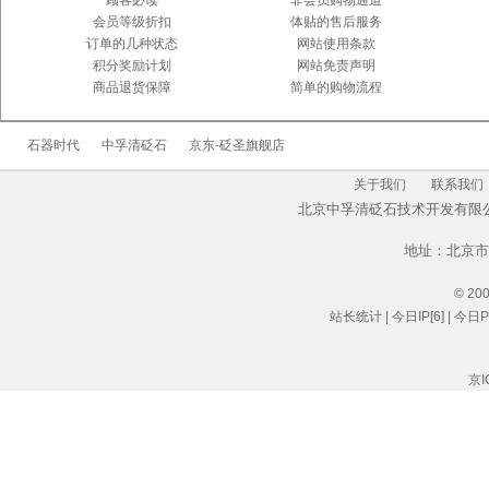
顾客必读
非会员购物通道
感谢
吴先生先生
于
2014-04-25
会员等级折扣
体贴的售后服务
完成交易额为
的订单
￥396.0
订单的几种状态
网站使用条款
感谢
赵冬梅先生
于
2014-04-06
积分奖励计划
网站免责声明
完成交易额为
的订单
￥1210.0
商品退货保障
简单的购物流程
感谢
沈剑
于
完成交
2014-03-10
易额为
的订单
￥168.0
石器时代
中孚清砭石
京东-砭圣旗舰店
感谢
杨维燕先生
于
2013-12-17
关于我们
联系我们
完成交易额为
的订单
￥88.0
北京中孚清砭石技术开发有
感谢
张冬梅
于
完成
2013-12-10
交易额为
的订单
￥10.0
地址：北京市
感谢
陈磊先生
于
完
2013-08-10
© 2001
成交易额为
的订单
￥235.0
站长统计
| 今日IP[6] | 今日PV
感谢
李恩禄
于
完成
2013-06-30
交易额为
的订单
￥143.0
京I
感谢
杨燕先生
于
完
2013-05-01
成交易额为
的订单
￥208.0
感谢
黄娟先生
于
完
2013-04-17
成交易额为
的订单
￥303.0