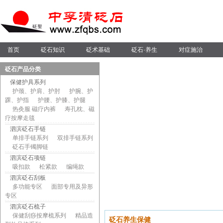
首页
砭石知识
砭术基础
砭石·养生
对症施治
砭石产品分类
保健护具系列
护颈、护肩、护肘
护腕、护
踝、护指
护腰、护膝、护腿
热灸服 磁疗内裤
寿孔枕、磁
疗按摩走毯
泗滨砭石手链
单排手链系列
双排手链系列
砭石手镯脚链
泗滨砭石项链
吸扣款
松紧款
编绳款
泗滨砭石刮板
多功能专区
面部专用及异形
专区
泗滨砭石梳子
保健刮痧按摩梳系列
精品造
砭石养生保健