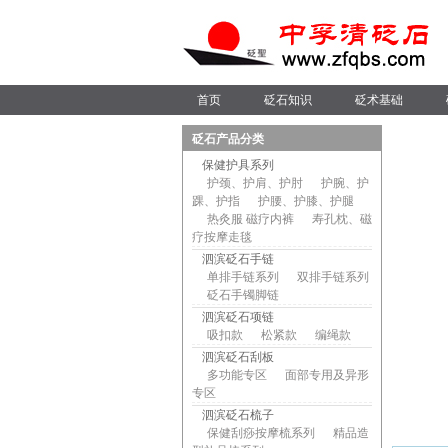
首页
砭石知识
砭术基础
砭石产品分类
保健护具系列
护颈、护肩、护肘
护腕、护
踝、护指
护腰、护膝、护腿
热灸服 磁疗内裤
寿孔枕、磁
疗按摩走毯
泗滨砭石手链
单排手链系列
双排手链系列
砭石手镯脚链
泗滨砭石项链
吸扣款
松紧款
编绳款
泗滨砭石刮板
多功能专区
面部专用及异形
专区
泗滨砭石梳子
保健刮痧按摩梳系列
精品造