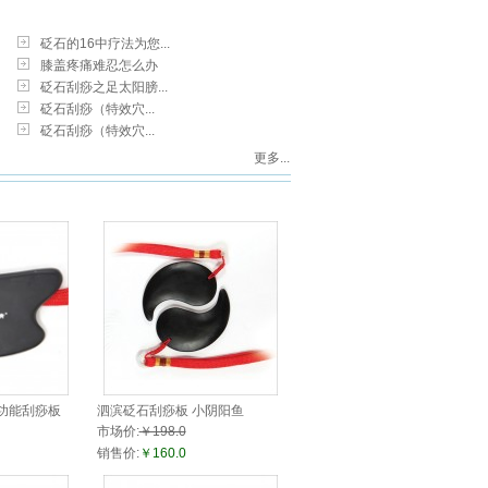
砭石的16中疗法为您...
膝盖疼痛难忍怎么办
砭石刮痧之足太阳膀...
砭石刮痧（特效穴...
砭石刮痧（特效穴...
更多...
功能刮痧板
泗滨砭石刮痧板 小阴阳鱼
市场价:
￥198.0
销售价:
￥160.0