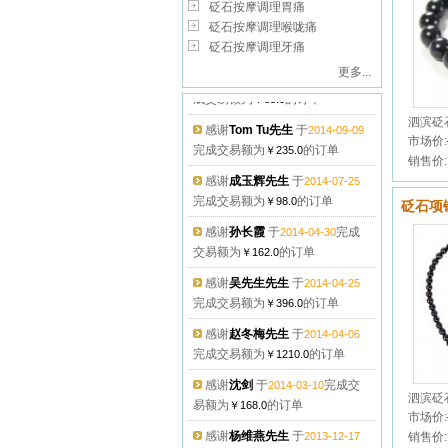
砭石按摩调理胃痛
砭石按摩调理喉咙痛
砭石按摩调理牙痛
感谢
温毅先生
于
完
2014-12-26
更多...
成交易额为
的订单
￥83.0
感谢
Tom Tu先生
于
2014-09-09
泗滨砭
完成交易额为
的订单
￥235.0
市场价:
销售价:
感谢
成玉辉先生
于
2014-07-25
完成交易额为
的订单
￥98.0
砭石项
感谢
孙长霞
于
完成
2014-04-30
交易额为
的订单
￥162.0
感谢
吴先生先生
于
2014-04-25
完成交易额为
的订单
￥396.0
感谢
赵冬梅先生
于
2014-04-06
完成交易额为
的订单
￥1210.0
感谢
沈剑
于
完成交
2014-03-10
易额为
的订单
￥168.0
泗滨砭
市场价:
感谢
杨维燕先生
于
2013-12-17
销售价:
完成交易额为
的订单
￥88.0