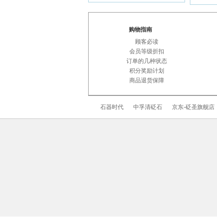
感谢
张冬梅
于
完成
2013-12-10
交易额为
的订单
￥10.0
购物指南
感谢
陈磊先生
于
完
2013-08-10
顾客必读
成交易额为
的订单
￥235.0
会员等级折扣
订单的几种状态
感谢
李恩禄
于
完成
2013-06-30
积分奖励计划
交易额为
的订单
￥143.0
商品退货保障
感谢
杨燕先生
于
完
2013-05-01
成交易额为
的订单
￥208.0
石器时代
中孚清砭石
京东-砭圣旗舰店
感谢
黄娟先生
于
完
2013-04-17
成交易额为
的订单
￥303.0
感谢
孙玲
于
完成交
2013-04-11
易额为
的订单
￥82.0
感谢
张先生先生
于
2013-04-07
完成交易额为
的订单
￥88.0
感谢
高志辉
于
完成
2016-06-15
交易额为
的订单
￥163.0
感谢
朱伟泉先生
于
2015-10-21