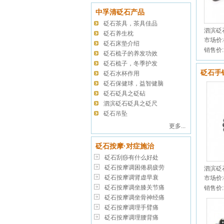
中孚清砭石产品
砭石茶具，茶具佳品
泗滨砭
砭石养生枕
市场价:
砭石床垫介绍
销售价:
砭石梳子的养发功效
砭石梳子，冬季护发
砭石手
砭石水杯作用
砭石保健球，益智健脑
砭石砭具之砭砧
泗滨砭石砭具之砭尺
砭石吊坠
更多...
砭石按摩·对症施治
砭石刮痧有什么好处
砭石按摩调困倦易疲劳
泗滨砭
砭石按摩调肾虚早衰
市场价:
砭石按摩调坐膝关节痛
销售价:
砭石按摩调坐骨神经痛
砭石按摩调理手臂痛
砭石按摩调理腰背痛