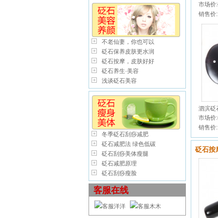
市场价:
销售价:
不老仙妻，你也可以
砭石保养皮肤更水润
砭石按摩，皮肤好好
砭石养生·美容
浅谈砭石美容
泗滨砭
市场价:
销售价:
冬季砭石刮痧减肥
砭石减肥法 绿色低碳
砭石按
砭石刮痧美体瘦腿
砭石减肥原理
砭石刮痧瘦脸
客服在线
客服洋洋
客服木木