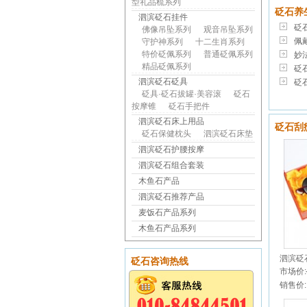
型礼品梳系列
砭石养
泗滨砭石挂件
砭
佛像吊坠系列
观音吊坠系列
佩
守护神系列
十二生肖系列
特价砭佩系列
普通砭佩系列
妙
精品砭佩系列
砭石
泗滨砭石砭具
砭石
砭具·砭石拔罐·美容滚
砭石
按摩锥
砭石手把件
泗滨砭石床上用品
砭石刮
砭石保健枕头
泗滨砭石床垫
泗滨砭石护腰按摩
泗滨砭石组合套装
木鱼石产品
泗滨砭石推荐产品
麦饭石产品系列
木鱼石产品系列
泗滨砭
砭石咨询热线
市场价:
销售价: