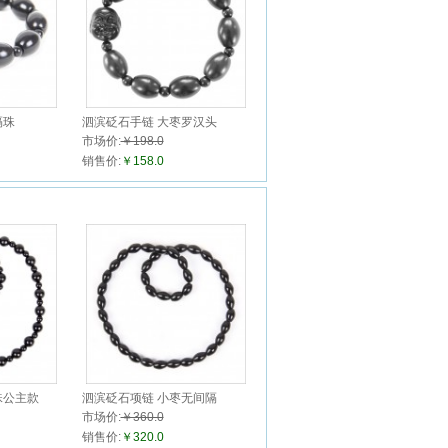
隔珠
泗滨砭石手链 大枣罗汉头
市场价:
￥198.0
销售价:
￥158.0
珠公主款
泗滨砭石项链 小枣无间隔
市场价:
￥360.0
销售价:
￥320.0