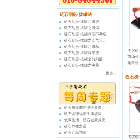
砭石刮痧·拔罐法
砭石刮痧·拔罐之减肥
砭石刮痧·拔罐之泄泻
砭石刮痧·拔罐调理不孕症
砭石刮痧·拔罐之支气管...
砭石刮痧·拔罐之遗精
泗滨砭
砭石刮痧·拔罐调阳痿
市场价:
砭石刮痧·拔罐之前列腺...
销售价:
砭石刮痧·拔罐之中暑
更多...
砭石梳
砭石按摩调理慢性鼻炎
砭石调理远离头痛烦恼
低碳生活，砭石健康减肥
砭石养生之道
砭石产品功效
泗滨砭