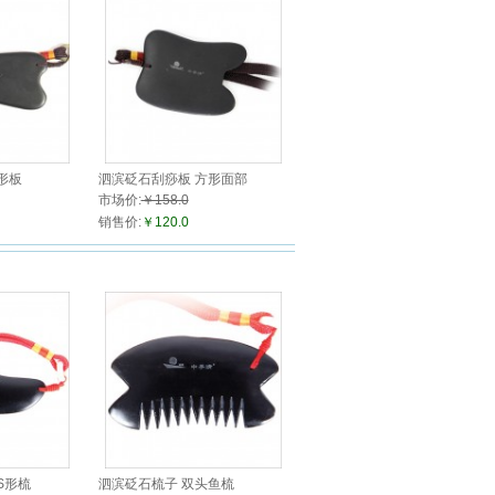
形板
泗滨砭石刮痧板 方形面部
市场价:
￥158.0
销售价:
￥120.0
S形梳
泗滨砭石梳子 双头鱼梳