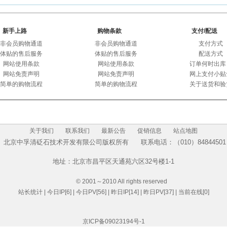
新手上路
购物条款
支付/配送
非会员购物通道
非会员购物通道
支付方式
体贴的售后服务
体贴的售后服务
配送方式
网站使用条款
网站使用条款
订单何时出库
网站免责声明
网站免责声明
网上支付小贴
简单的购物流程
简单的购物流程
关于送货和验
关于我们
联系我们
最新公告
促销信息
站点地图
北京中孚清砭石技术开发有限公司版权所有
联系电话：（010）84844501
地址：北京市昌平区天通苑六区32号楼1-1
© 2001～2010 All rights reserved
站长统计
| 今日IP[6] | 今日PV[56] | 昨日IP[14] | 昨日PV[37] |
当前在线[0]
京ICP备09023194号-1