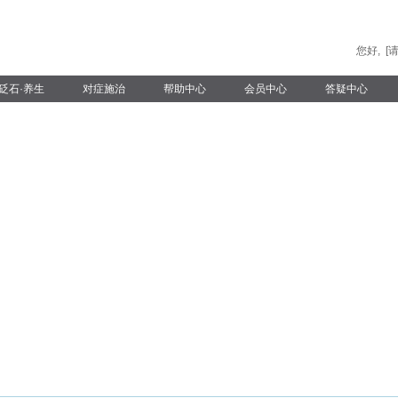
您好,
[
砭石·养生
对症施治
帮助中心
会员中心
答疑中心