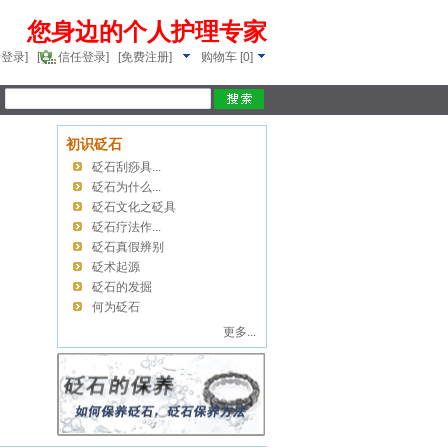
您身边的个人护理专家
请登录]
[
信任登录
]
[免费注册]
购物车
[
0
]
初识砭石
砭石刮痧具...
砭石为什么...
砭石文化之砭具
砭石疗法作...
砭石真假辨别
砭术起源
砭石的发掘
何为砭石
更多...