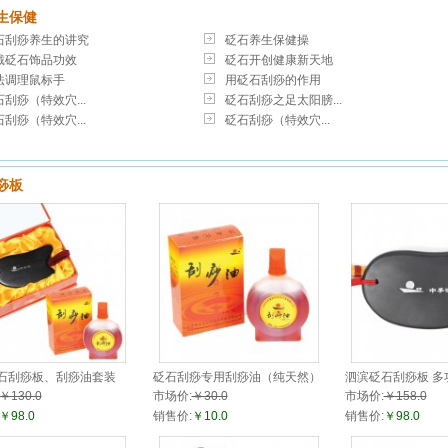
生保健
石刮痧养生的讲究
砭石养生保健操
戴砭石饰品功效
砭石开创健康新天地
法调理鼠标手
用砭石刮痧的作用
刮痧（特效穴...
砭石刮痧之足太阳膀...
刮痧（特效穴...
砭石刮痧（特效穴...
痧板
石刮痧板、刮痧油套装
砭石刮痧专用刮痧油（纯天然）
泗滨砭石刮痧板 多
50ml
￥130.0
市场价:
￥30.0
市场价:
￥158.0
￥98.0
销售价:
￥10.0
销售价:
￥98.0